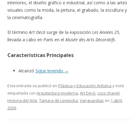
interiores, el diseño gráfico e industrial, así como a las artes
visuales como la moda, la pintura, el grabado, la escultura y
la cinematografía.
El término
Art Decó
surge de la exposición
Les Années 25
,
llevada a cabo en París en el
Musée des Arts Décoratifs
.
Características Principales
Alcanzó
Sigue leyendo
→
Esta entrada se publicó en
Plástica y Educación Artística
y está
etiquetada con
Arquitectura moderna
,
Art Decó
,
coco chanel
,
Historia del Arte
,
Tamara de Lempicka
,
Vanguardias
en
1 abril,
2026
.