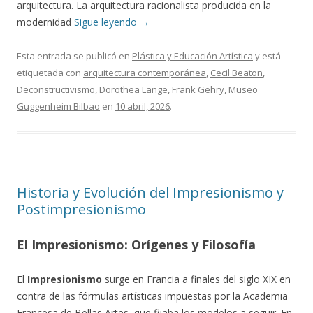
arquitectura. La arquitectura racionalista producida en la
modernidad
Sigue leyendo
→
Esta entrada se publicó en
Plástica y Educación Artística
y está
etiquetada con
arquitectura contemporánea
,
Cecil Beaton
,
Deconstructivismo
,
Dorothea Lange
,
Frank Gehry
,
Museo
Guggenheim Bilbao
en
10 abril, 2026
.
Historia y Evolución del Impresionismo y
Postimpresionismo
El Impresionismo: Orígenes y Filosofía
El
Impresionismo
surge en Francia a finales del siglo XIX en
contra de las fórmulas artísticas impuestas por la Academia
Francesa de Bellas Artes, que fijaba los modelos a seguir. En