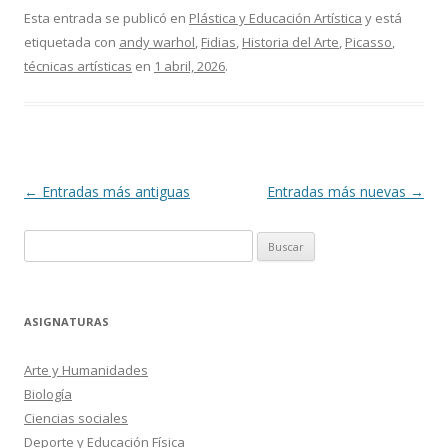
Esta entrada se publicó en
Plástica y Educación Artística
y está
etiquetada con
andy warhol
,
Fidias
,
Historia del Arte
,
Picasso
,
técnicas artísticas
en
1 abril, 2026
.
Navegación
←
Entradas más antiguas
Entradas más nuevas
→
de
Buscar:
entradas
ASIGNATURAS
Arte y Humanidades
Biología
Ciencias sociales
Deporte y Educación Física