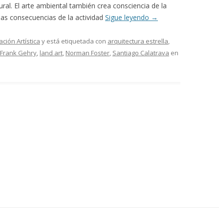
al. El arte ambiental también crea consciencia de la
 las consecuencias de la actividad
Sigue leyendo
→
ación Artística
y está etiquetada con
arquitectura estrella
,
Frank Gehry
,
land art
,
Norman Foster
,
Santiago Calatrava
en