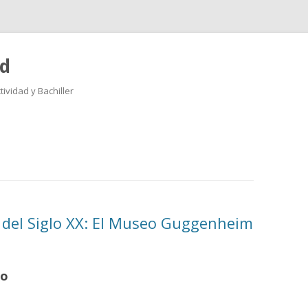
ad
ividad y Bachiller
Saltar
al
contenido
a del Siglo XX: El Museo Guggenheim
ao