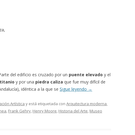
za,
Parte del edificio es cruzado por un
puente elevado
y el
titanio
y por una
piedra caliza
que fue muy difícil de
 Andalucía), idéntica a la que se
Sigue leyendo
→
ación Artística
y está etiquetada con
Arquitectura moderna
,
ánea
,
Frank Gehry
,
Henry Moore
,
Historia del Arte
,
Museo