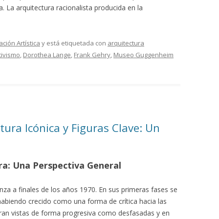
a. La arquitectura racionalista producida en la
ación Artística
y está etiquetada con
arquitectura
tivismo
,
Dorothea Lange
,
Frank Gehry
,
Museo Guggenheim
tura Icónica y Figuras Clave: Un
ra: Una Perspectiva General
za a finales de los años 1970. En sus primeras fases se
habiendo crecido como una forma de crítica hacia las
eran vistas de forma progresiva como desfasadas y en