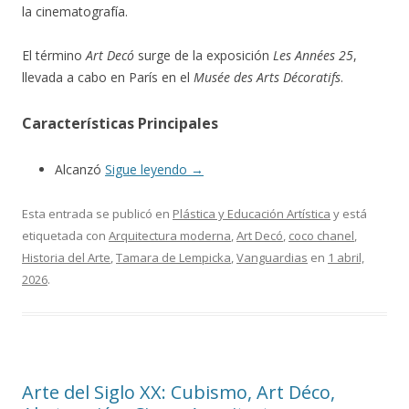
la cinematografía.
El término
Art Decó
surge de la exposición
Les Années 25
,
llevada a cabo en París en el
Musée des Arts Décoratifs
.
Características Principales
Alcanzó
Sigue leyendo
→
Esta entrada se publicó en
Plástica y Educación Artística
y está
etiquetada con
Arquitectura moderna
,
Art Decó
,
coco chanel
,
Historia del Arte
,
Tamara de Lempicka
,
Vanguardias
en
1 abril,
2026
.
Arte del Siglo XX: Cubismo, Art Déco,