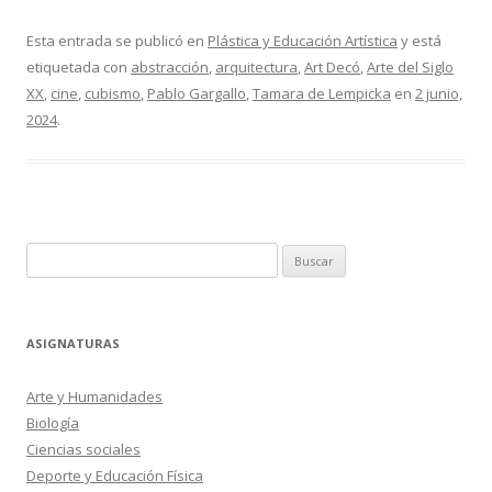
Esta entrada se publicó en
Plástica y Educación Artística
y está
etiquetada con
abstracción
,
arquitectura
,
Art Decó
,
Arte del Siglo
XX
,
cine
,
cubismo
,
Pablo Gargallo
,
Tamara de Lempicka
en
2 junio,
2024
.
Buscar:
ASIGNATURAS
Arte y Humanidades
Biología
Ciencias sociales
Deporte y Educación Física