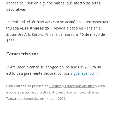
década de 1950 en algunos países, que afectó las artes
decorativas.
En realidad, el término
Art Déco
se acuñó en la retrospectiva
titulada
«Les Années 25»
, llevada a cabo en París en el
Musée des Arts Décoratifs
del 3 de marzo al 16 de mayo de
1966.
Características
El Art Déco alcanzó su apogeo en los años 1920. Era un
estilo casi puramente decorativo, por
Sigue leyendo
→
Esta entrada se publicó en
Plástica y Educación Artística
y está
etiquetada con
arquitectura
,
Art Decó
,
Cartier
,
coco chanel
,
Tamara de Lempicka
en
14 abril, 2026
.