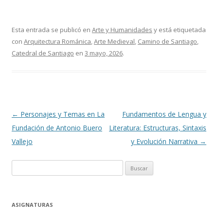
Esta entrada se publicó en
Arte y Humanidades
y está etiquetada
con
Arquitectura Románica
,
Arte Medieval
,
Camino de Santiago
,
Catedral de Santiago
en
3 mayo, 2026
.
Navegación
←
Personajes y Temas en La
Fundamentos de Lengua y
de
Fundación de Antonio Buero
Literatura: Estructuras, Sintaxis
entradas
Vallejo
y Evolución Narrativa
→
Buscar:
ASIGNATURAS