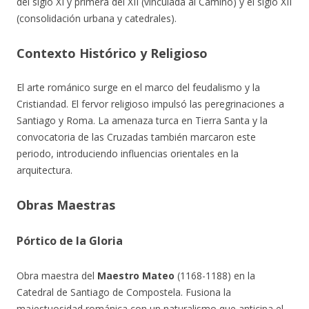
del siglo XI y primera del XII (vinculada al Camino) y el siglo XII
(consolidación urbana y catedrales).
Contexto Histórico y Religioso
El arte románico surge en el marco del feudalismo y la
Cristiandad. El fervor religioso impulsó las peregrinaciones a
Santiago y Roma. La amenaza turca en Tierra Santa y la
convocatoria de las Cruzadas también marcaron este
periodo, introduciendo influencias orientales en la
arquitectura.
Obras Maestras
Pórtico de la Gloria
Obra maestra del
Maestro Mateo
(1168-1188) en la
Catedral de Santiago de Compostela. Fusiona la
majestuosidad románica con un naturalismo que anticipa el