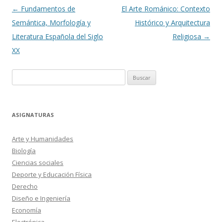
Navegación
←
Fundamentos de
El Arte Románico: Contexto
de
Semántica, Morfología y
Histórico y Arquitectura
entradas
Literatura Española del Siglo
Religiosa
→
XX
Buscar:
ASIGNATURAS
Arte y Humanidades
Biología
Ciencias sociales
Deporte y Educación Física
Derecho
Diseño e Ingeniería
Economía