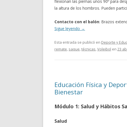
flexionan las piernas unos 90º para des
la altura de los hombros. Pueden partic
Contacto con el balón
: Brazos exten
Sigue leyendo
→
Esta entrada se publicó en
Deporte y Educ
remate
,
saque
,
técnicas
,
Voleibol
en
23 abr
Educación Física y Depor
Bienestar
Módulo 1: Salud y Hábitos S
Salud