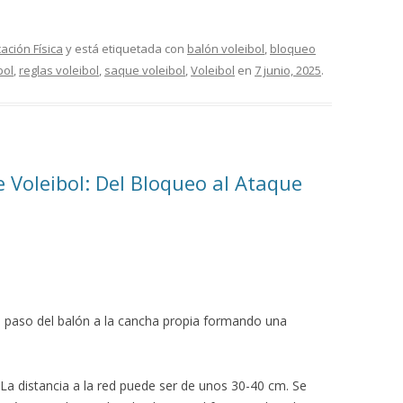
ación Física
y está etiquetada con
balón voleibol
,
bloqueo
bol
,
reglas voleibol
,
saque voleibol
,
Voleibol
en
7 junio, 2025
.
e Voleibol: Del Bloqueo al Ataque
el paso del balón a la cancha propia formando una
 La distancia a la red puede ser de unos 30-40 cm. Se