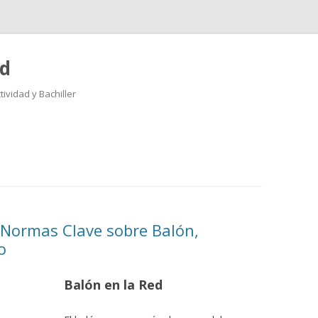
ad
ividad y Bachiller
Saltar
al
contenido
 Normas Clave sobre Balón,
o
Balón en la Red