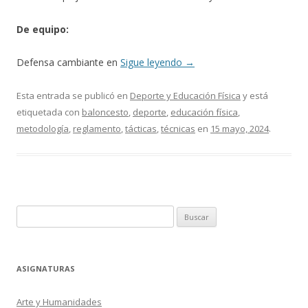
De equipo:
Defensa cambiante en
Sigue leyendo
→
Esta entrada se publicó en
Deporte y Educación Física
y está
etiquetada con
baloncesto
,
deporte
,
educación física
,
metodología
,
reglamento
,
tácticas
,
técnicas
en
15 mayo, 2024
.
Buscar:
ASIGNATURAS
Arte y Humanidades