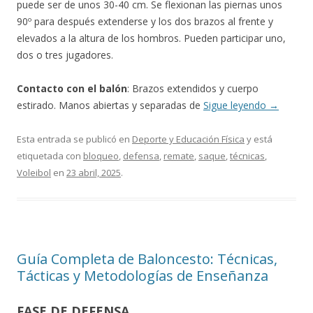
puede ser de unos 30-40 cm. Se flexionan las piernas unos
90º para después extenderse y los dos brazos al frente y
elevados a la altura de los hombros. Pueden participar uno,
dos o tres jugadores.
Contacto con el balón
: Brazos extendidos y cuerpo
estirado. Manos abiertas y separadas de
Sigue leyendo
→
Esta entrada se publicó en
Deporte y Educación Física
y está
etiquetada con
bloqueo
,
defensa
,
remate
,
saque
,
técnicas
,
Voleibol
en
23 abril, 2025
.
Guía Completa de Baloncesto: Técnicas,
Tácticas y Metodologías de Enseñanza
FASE DE DEFENSA