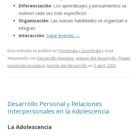
Diferenciación
: Los aprendizajes y pensamientos se
vuelven cada vez más específicos.
Organización
: Las nuevas habilidades se organizan e
integran.
Interacción
:
Sigue leyendo
→
Esta entrada se publicó en
Psicología y Sociología
y está
etiquetada con
Desarrollo Humano
,
etapas del desarrollo
,
Piaget
,
psicología evolutiva
,
teorías del desarrollo
en
5 abril, 2025
.
Desarrollo Personal y Relaciones
Interpersonales en la Adolescencia
La Adolescencia