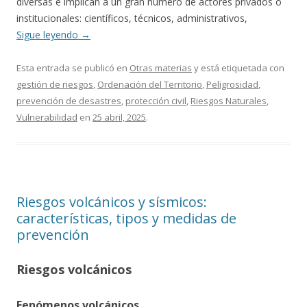
diversas e implican a un gran número de actores privados o
institucionales: científicos, técnicos, administrativos,
Sigue leyendo
→
Esta entrada se publicó en
Otras materias
y está etiquetada con
gestión de riesgos
,
Ordenación del Territorio
,
Peligrosidad
,
prevención de desastres
,
protección civil
,
Riesgos Naturales
,
Vulnerabilidad
en
25 abril, 2025
.
Riesgos volcánicos y sísmicos:
características, tipos y medidas de
prevención
Riesgos volcánicos
Fenómenos volcánicos