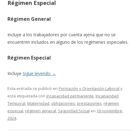
Régimen Especial
Régimen General
Incluye a los trabajadores por cuenta ajena que no se
encuentren incluidos en alguno de los regímenes especiales.
Régimen Especial
Incluye
Sigue leyendo
→
Esta entrada se publicó en
Formación y Orientación Laboral
y
está etiquetada con
incapacidad permanente
,
Incapacidad
Temporal
,
Maternidad
,
obligaciones
,
prestaciones
,
régimen
especial
,
régimen general
,
Seguridad Social
en
16 noviembre,
2024
.