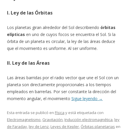
I. Ley de las Órbitas
Los planetas giran alrededor del Sol describiendo
órbitas
elípticas
en uno de cuyos focos se encuentra el Sol. Si la
órbita de un planeta es circular, la ley de las áreas deduce
que el movimiento es uniforme. Al ser uniforme.
II. Ley de las Áreas
Las áreas barridas por el radio vector que une el Sol con un
planeta son directamente proporcionales a los tiempos
empleados en barrerlas. Por ser constante la dirección del
momento angular, el movimiento
Sigue leyendo
→
Esta entrada se publicó en
Física
y está etiquetada con
Electromagnetismo
,
Gravitación
,
Inducción electromagnética
,
ley
de Faraday
,
ley de Lenz
,
Leyes de Kepler
,
Órbitas planetarias
en