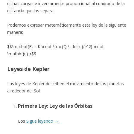
dichas cargas e inversamente proporcional al cuadrado de la
distancia que las separa.
Podemos expresar matemáticamente esta ley de la siguiente
manera:
$$\mathbf{F} = K \cdot \frac{Q \cdot q}{r^2} \cdot
\mathbf{u}_r$$
Leyes de Kepler
Las leyes de Kepler describen el movimiento de los planetas
alrededor del Sol.
Primera Ley: Ley de las Órbitas
Los
Sigue leyendo
→