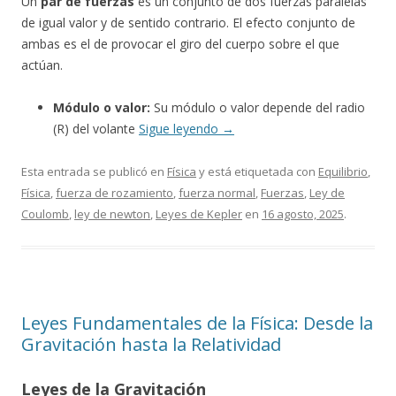
Un
par de fuerzas
es un conjunto de dos fuerzas paralelas
de igual valor y de sentido contrario. El efecto conjunto de
ambas es el de provocar el giro del cuerpo sobre el que
actúan.
Módulo o valor:
Su módulo o valor depende del radio
(R) del volante
Sigue leyendo
→
Esta entrada se publicó en
Física
y está etiquetada con
Equilibrio
,
Física
,
fuerza de rozamiento
,
fuerza normal
,
Fuerzas
,
Ley de
Coulomb
,
ley de newton
,
Leyes de Kepler
en
16 agosto, 2025
.
Leyes Fundamentales de la Física: Desde la
Gravitación hasta la Relatividad
Leyes de la Gravitación