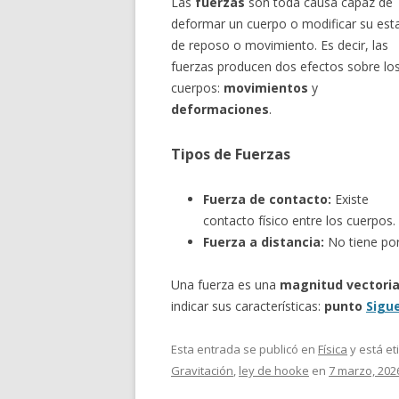
Las
fuerzas
son toda causa capaz de
deformar un cuerpo o modificar su est
de reposo o movimiento. Es decir, las
fuerzas producen dos efectos sobre lo
cuerpos:
movimientos
y
deformaciones
.
Tipos de Fuerzas
Fuerza de contacto:
Existe
contacto físico entre los cuerpos.
Fuerza a distancia:
No tiene por 
Una fuerza es una
magnitud vectoria
indicar sus características:
punto
Sigu
Esta entrada se publicó en
Física
y está e
Gravitación
,
ley de hooke
en
7 marzo, 202