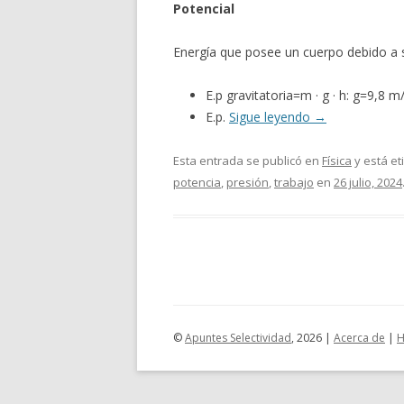
Potencial
Energía que posee un cuerpo debido a s
E.p gravitatoria=m · g · h: g=9,8 m
E.p.
Sigue leyendo
→
Esta entrada se publicó en
Física
y está e
potencia
,
presión
,
trabajo
en
26 julio, 2024
©
Apuntes Selectividad
, 2026 |
Acerca de
|
H