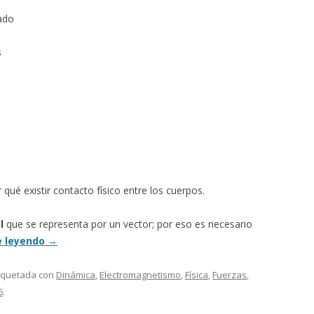
ado
s
qué existir contacto físico entre los cuerpos.
l
que se representa por un vector; por eso es necesario
e leyendo
→
tiquetada con
Dinámica
,
Electromagnetismo
,
Física
,
Fuerzas
,
6
.