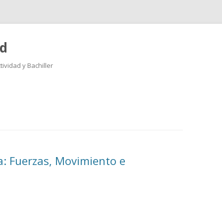
ad
ividad y Bachiller
Saltar
al
contenido
a: Fuerzas, Movimiento e