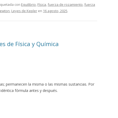
tiquetada con
Equilibrio
,
Física
,
fuerza de rozamiento
,
fuerza
newton
,
Leyes de Kepler
en
16 agosto, 2025
.
s de Física y Química
cias; permanecen la misma o las mismas sustancias. Por
 idéntica fórmula antes y después.