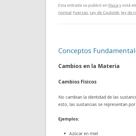
Esta entrada se publicó en
Física
y está e
normal
,
Fuerzas
,
Ley de Coulomb
,
ley de 
Conceptos Fundamentale
Cambios en la Materia
Cambios Físicos
No cambian la identidad de las sustan
esto, las sustancias se representan por
Ejemplos:
Azúcar en miel