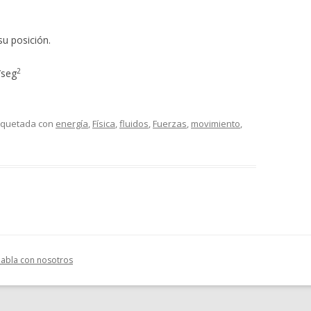
u posición.
2
/seg
tiquetada con
energía
,
Física
,
fluidos
,
Fuerzas
,
movimiento
,
.
abla con nosotros