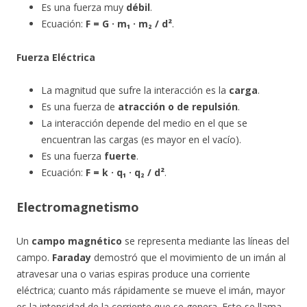
Es una fuerza muy
débil
.
Ecuación:
F = G · m₁ · m₂ / d²
.
Fuerza Eléctrica
La magnitud que sufre la interacción es la
carga
.
Es una fuerza de
atracción o de repulsión
.
La interacción depende del medio en el que se
encuentran las cargas (es mayor en el vacío).
Es una fuerza
fuerte
.
Ecuación:
F = k · q₁ · q₂ / d²
.
Electromagnetismo
Un
campo magnético
se representa mediante las líneas del
campo.
Faraday
demostró que el movimiento de un imán al
atravesar una o varias espiras produce una corriente
eléctrica; cuanto más rápidamente se mueve el imán, mayor
es la intensidad de la corriente que se genera. Esto se llama