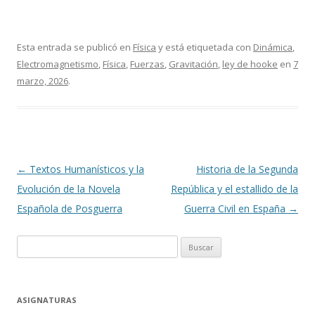
Esta entrada se publicó en
Física
y está etiquetada con
Dinámica
,
Electromagnetismo
,
Física
,
Fuerzas
,
Gravitación
,
ley de hooke
en
7
marzo, 2026
.
Navegación
←
Textos Humanísticos y la
Historia de la Segunda
de
Evolución de la Novela
República y el estallido de la
entradas
Española de Posguerra
Guerra Civil en España
→
Buscar:
ASIGNATURAS