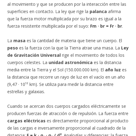
al movimiento y que se producen por la interacción entre las
superficies en contacto. La ley que rige la
palanca
afirma
que la fuerza motor multiplicada por su brazo es igual a la
fuerza resistente multiplicada por el suyo:
Fm · br = Fr · br
.
La
masa
es la cantidad de materia que tiene un cuerpo. El
peso
es la fuerza con la que la Tierra atrae una masa. La
Ley
de Gravitación Universal
rige el movimiento de todos los
cuerpos celestes. La
unidad astronómica
es la distancia
media entre la Tierra y el Sol (150.000.000 km). El
año luz
es
la distancia que recorre un rayo de luz en el vacío en un año
(9,47 · 10¹² km). Se utiliza para medir la distancia entre
estrellas y galaxias.
Cuando se acercan dos cuerpos cargados eléctricamente se
producen fuerzas de atracción o de repulsión. La fuerza entre
cargas eléctricas
es directamente proporcional al producto
de las cargas e inversamente proporcional al cuadrado de la
distancia:
F = k · q₁ · q₂ / d²
. Analogías y diferencias: la fuerza