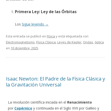
Primera Ley: Ley de las Órbitas
Los
Sigue leyendo
→
Esta entrada se publicó en
Física
y está etiquetada con
Electromagnetismo
,
Física Clásica
,
Leyes de Kepler
,
Ondas
,
óptica
en
10 diciembre, 2025
.
Isaac Newton: El Padre de la Física Clásica y
la Gravitación Universal
La revolución científica iniciada en el
Renacimiento
por
Copérnico
y continuada en el Siglo XVII por Galileo y