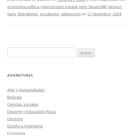
economía política
,
intervención estatal
,
John Stuart Mill
,
laissez-
faire
,
liberalismo
,
socialismo
,
utilitarismo
en
21 diciembre, 2024
.
Buscar:
ASIGNATURAS
Arte y Humanidades
Biología
Ciencias sociales
Deporte y Educación Física
Derecho
Diseño e Ingeniería
Economía