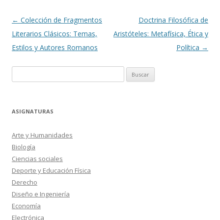
Navegación
←
Colección de Fragmentos
Doctrina Filosófica de
de
Literarios Clásicos: Temas,
Aristóteles: Metafísica, Ética y
entradas
Estilos y Autores Romanos
Política
→
Buscar:
ASIGNATURAS
Arte y Humanidades
Biología
Ciencias sociales
Deporte y Educación Física
Derecho
Diseño e Ingeniería
Economía
Electrónica