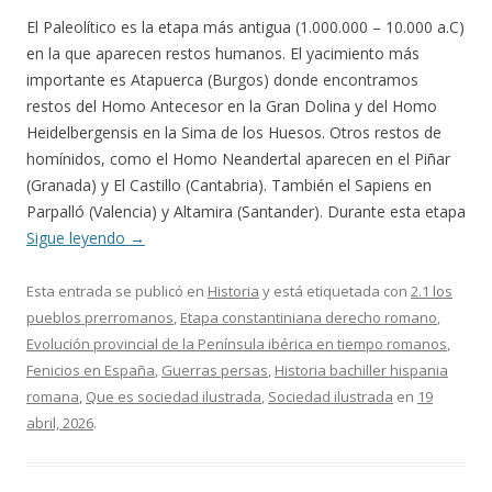
El Paleolítico es la etapa más antigua (1.000.000 – 10.000 a.C)
en la que aparecen restos humanos. El yacimiento más
importante es Atapuerca (Burgos) donde encontramos
restos del Homo Antecesor en la Gran Dolina y del Homo
Heidelbergensis en la Sima de los Huesos. Otros restos de
homínidos, como el Homo Neandertal aparecen en el Piñar
(Granada) y El Castillo (Cantabria). También el Sapiens en
Parpalló (Valencia) y Altamira (Santander). Durante esta etapa
Sigue leyendo
→
Esta entrada se publicó en
Historia
y está etiquetada con
2.1 los
pueblos prerromanos
,
Etapa constantiniana derecho romano
,
Evolución provincial de la Península ibérica en tiempo romanos
,
Fenicios en España
,
Guerras persas
,
Historia bachiller hispania
romana
,
Que es sociedad ilustrada
,
Sociedad ilustrada
en
19
abril, 2026
.