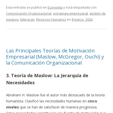
Esta entrada se publicó en
Economía
y está etiquetada con
Comunicación Organizacional
,
estrategia empresarial
,
gestión de
equipos
,
liderazgo
,
Recursos Humanos
en
8 marzo, 2026
.
Las Principales Teorías de Motivación
Empresarial (Maslow, McGregor, Ouchi) y
la Comunicación Organizacional
3. Teoría de Maslow: La Jerarquía de
Necesidades
Abraham H. Maslow fue el autor más destacado de la teoría
humanista. Clasificó las necesidades humanas en
cinco
niveles
que se han de satisfacer de manera progresiva.