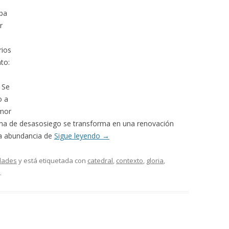
opa
r
rios
to:
: Se
o a
emor
lima de desasosiego se transforma en una renovación
 la abundancia de
Sigue leyendo
→
dades
y está etiquetada con
catedral
,
contexto
,
gloria
,
.