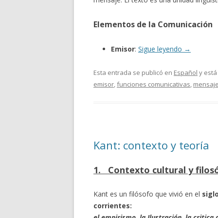
Elementos de la Comunicación
Emisor
:
Sigue leyendo
→
Esta entrada se publicó en
Español
y está
emisor
,
funciones comunicativas
,
mensaj
Kant: contexto y teoría
1. Contexto cultural y filosó
Kant es un filósofo que vivió en el
siglo
corrientes:
el empirismo
,
la Ilustración
,
la critica