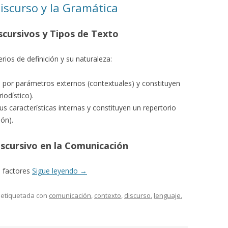
Discurso y la Gramática
scursivos y Tipos de Texto
terios de definición y su naturaleza:
 por parámetros externos (contextuales) y constituyen
iodístico).
s características internas y constituyen un repertorio
ión).
scursivo en la Comunicación
e factores
Sigue leyendo
→
 etiquetada con
comunicación
,
contexto
,
discurso
,
lenguaje
,