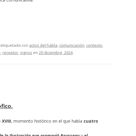
 etiquetada con
actos del habla
,
comunicación
,
contexto
,
e
,
receptor
,
signos
en
20 diciembre, 2024
.
fico.
 XVIII
, momento histórico en el que había
cuatro
 de la Ilustración que promovió Rousseau
y
el