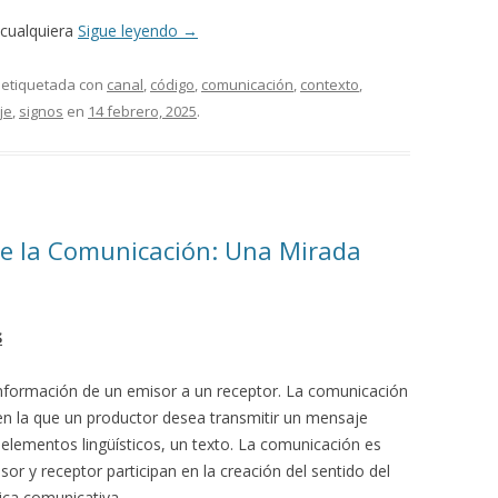
 cualquiera
Sigue leyendo
→
 etiquetada con
canal
,
código
,
comunicación
,
contexto
,
je
,
signos
en
14 febrero, 2025
.
de la Comunicación: Una Mirada
s
información de un emisor a un receptor. La comunicación
en la que un productor desea transmitir un mensaje
 elementos lingüísticos, un texto. La comunicación es
or y receptor participan en la creación del sentido del
tica comunicativa.