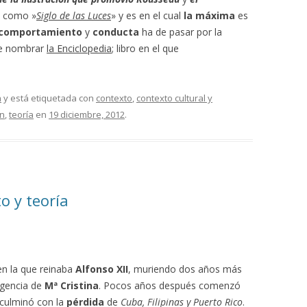
ce como »
Siglo de las Luces
» y es en el cual
la máxima
es
comportamiento
y
conducta
ha de pasar por la
te nombrar
la Enciclopedia
; libro en el que
a
y está etiquetada con
contexto
,
contexto cultural y
n
,
teoría
en
19 diciembre, 2012
.
o y teoría
en la que reinaba
Alfonso XII
, muriendo dos años más
egencia de
Mª Cristina
. Pocos años después comenzó
culminó con la
pérdida
de
Cuba, Filipinas y Puerto Rico
.