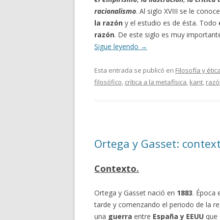
racionalismo
. Al siglo XVIII se le cono
la razón
y el estudio es de ésta. Todo
razón
. De este siglo es muy importan
Sigue leyendo
→
Esta entrada se publicó en
Filosofía y étic
filosófico
,
crítica a la metafísica
,
kant
,
razó
Ortega y Gasset: context
Contexto.
Ortega y Gasset nació en
1883
. Época 
tarde y comenzando el periodo de la r
una
guerra
entre
España y EEUU
que 