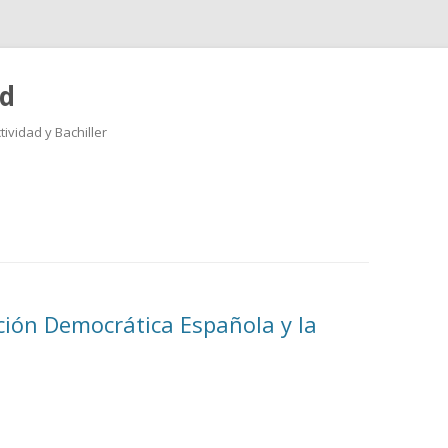
ad
ividad y Bachiller
Saltar
al
contenido
ción Democrática Española y la