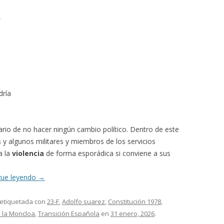
,
dría
ario de no hacer ningún cambio político. Dentro de este
s
y algunos militares y miembros de los servicios
a la
violencia
de forma esporádica si conviene a sus
gue leyendo
→
 etiquetada con
23-F
,
Adolfo suarez
,
Constitución 1978
,
 la Moncloa
,
Transición Española
en
31 enero, 2026
.