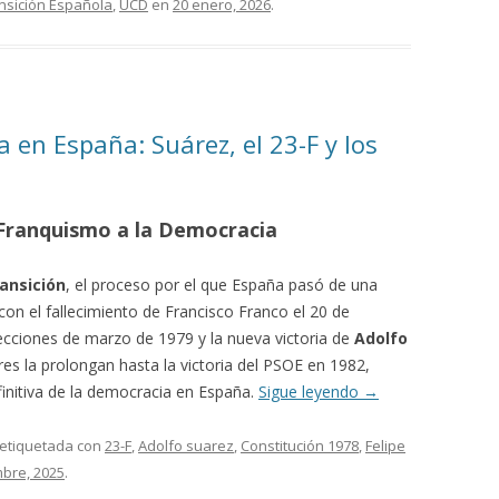
nsición Española
,
UCD
en
20 enero, 2026
.
a en España: Suárez, el 23-F y los
 Franquismo a la Democracia
ansición
, el proceso por el que España pasó de una
n el fallecimiento de Francisco Franco el 20 de
lecciones de marzo de 1979 y la nueva victoria de
Adolfo
s la prolongan hasta la victoria del PSOE en 1982,
finitiva de la democracia en España.
Sigue leyendo
→
 etiquetada con
23-F
,
Adolfo suarez
,
Constitución 1978
,
Felipe
mbre, 2025
.