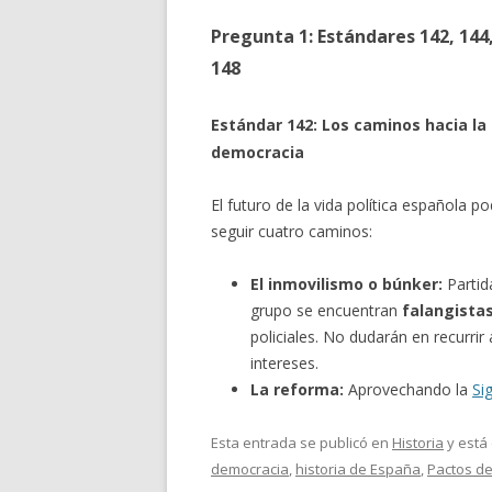
Pregunta 1: Estándares 142, 144
148
Estándar 142: Los caminos hacia la
democracia
El futuro de la vida política española po
seguir cuatro caminos:
El inmovilismo o búnker:
Partid
grupo se encuentran
falangista
policiales. No dudarán en recurrir 
intereses.
La reforma:
Aprovechando la
Si
Esta entrada se publicó en
Historia
y está
democracia
,
historia de España
,
Pactos de