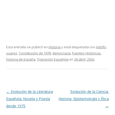
Esta entrada se publicó en
Historia
y está etiquetada con
Adolfo
suarez
,
Constitución de 1978
,
democracia
,
Fuentes Históricas
,
historia de España
,
Transición Española
en
28 abril, 2026
.
Navegación
←
Evolución de la Literatura
Evolución de la Ciencia:
de
Española: Novela y Poesía
Historia, Epistemología y Ética
entradas
desde 1975
→