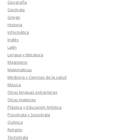
Geografía
Geología
Griego
Historia
Informática
Inglés
Latín
Lengua y literatura
Magisterio
Matemáticas
Medicina y Ciencias de la salud
Música
Otras lenguas extranjeras
Otras materias
Plástica y Educación Artística
Psicología y Sociología
Química
Religión
Tecnología