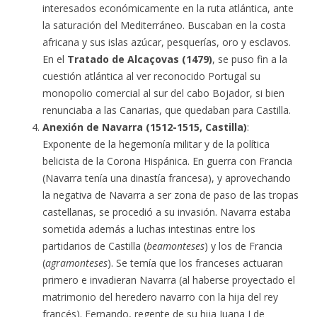
interesados económicamente en la ruta atlántica, ante
la saturación del Mediterráneo. Buscaban en la costa
africana y sus islas azúcar, pesquerías, oro y esclavos.
En el
Tratado de Alcaçovas (1479)
, se puso fin a la
cuestión atlántica al ver reconocido Portugal su
monopolio comercial al sur del cabo Bojador, si bien
renunciaba a las Canarias, que quedaban para Castilla.
Anexión de Navarra (1512-1515, Castilla)
:
Exponente de la hegemonía militar y de la política
belicista de la Corona Hispánica. En guerra con Francia
(Navarra tenía una dinastía francesa), y aprovechando
la negativa de Navarra a ser zona de paso de las tropas
castellanas, se procedió a su invasión. Navarra estaba
sometida además a luchas intestinas entre los
partidarios de Castilla (
beamonteses
) y los de Francia
(
agramonteses
). Se temía que los franceses actuaran
primero e invadieran Navarra (al haberse proyectado el
matrimonio del heredero navarro con la hija del rey
francés). Fernando, regente de su hija Juana I de