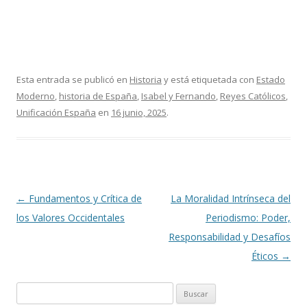
Esta entrada se publicó en
Historia
y está etiquetada con
Estado
Moderno
,
historia de España
,
Isabel y Fernando
,
Reyes Católicos
,
Unificación España
en
16 junio, 2025
.
Navegación
←
Fundamentos y Crítica de
La Moralidad Intrínseca del
de
los Valores Occidentales
Periodismo: Poder,
entradas
Responsabilidad y Desafíos
Éticos
→
Buscar: