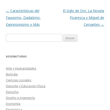
Navegación
←
Características del
El Siglo de Oro: La Novela
de
Fauvismo, Dadaísmo,
Picaresca y Miguel de
entradas
Expresionismo y Más
Cervantes
→
Buscar:
ASIGNATURAS
Arte y Humanidades
Biología
Ciencias sociales
Deporte y Educación Física
Derecho
Diseño e Ingeniería
Economía
Electrónica