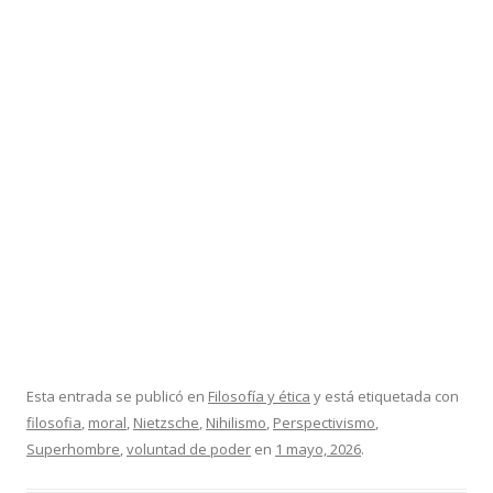
Esta entrada se publicó en
Filosofía y ética
y está etiquetada con
filosofia
,
moral
,
Nietzsche
,
Nihilismo
,
Perspectivismo
,
Superhombre
,
voluntad de poder
en
1 mayo, 2026
.