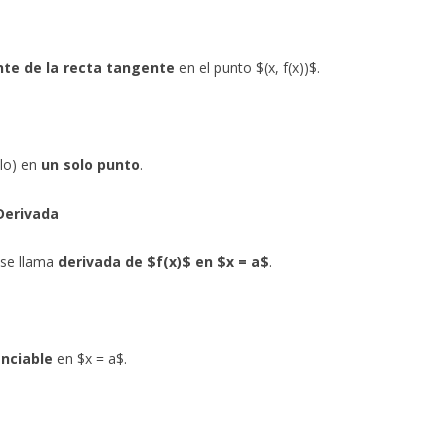
te de la recta tangente
en el punto $(x, f(x))$.
ulo) en
un solo punto
.
Derivada
$ se llama
derivada de $f(x)$ en $x = a$
.
enciable
en $x = a$.