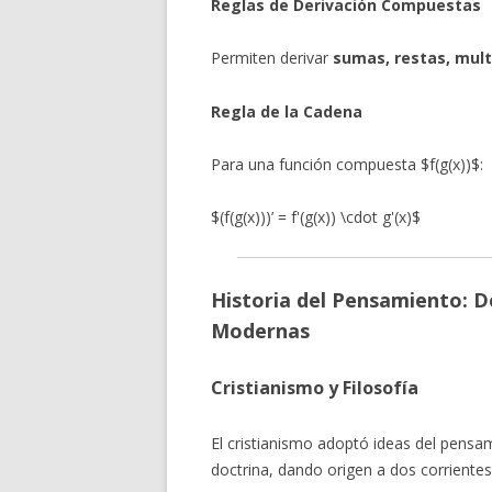
Reglas de Derivación Compuestas
Permiten derivar
sumas, restas, multi
Regla de la Cadena
Para una función compuesta $f(g(x))$:
$(f(g(x)))’ = f'(g(x)) \cdot g'(x)$
Historia del Pensamiento: De 
Modernas
Cristianismo y Filosofía
El cristianismo adoptó ideas del pensam
doctrina, dando origen a dos corrientes 