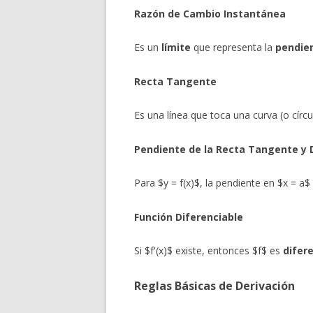
Razón de Cambio Instantánea
Es un
límite
que representa la
pendien
Recta Tangente
Es una línea que toca una curva (o círc
Pendiente de la Recta Tangente y 
Para $y = f(x)$, la pendiente en $x = a
Función Diferenciable
Si $f'(x)$ existe, entonces $f$ es
difer
Reglas Básicas de Derivación