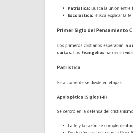
Patrística:
Busca la unión entre fe
Escolástica:
Busca explicar la fe 
Primer Siglo del Pensamiento C
Los primeros cristianos esperaban la
s
cartas
. Los
Evangelios
narran su vida
Patrística
Esta corriente se divide en etapas:
Apologética (Siglos I-II)
Se centró en la defensa del cristianismo
La fe y la razón se complementan
San Justino
sostenía que la filosof