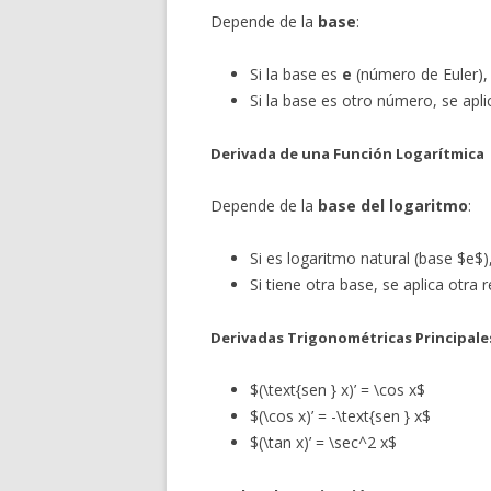
Depende de la
base
:
Si la base es
e
(número de Euler), 
Si la base es otro número, se aplic
Derivada de una Función Logarítmica
Depende de la
base del logaritmo
:
Si es logaritmo natural (base $e$)
Si tiene otra base, se aplica otra r
Derivadas Trigonométricas Principale
$(\text{sen } x)’ = \cos x$
$(\cos x)’ = -\text{sen } x$
$(\tan x)’ = \sec^2 x$