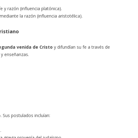
 y razón (influencia platónica).
mediante la razón (influencia aristotélica).
ristiano
egunda venida de Cristo
y difundían su fe a través de
 y enseñanzas.
. Sus postulados incluían:
.
ía griega provenía del judaísmo.