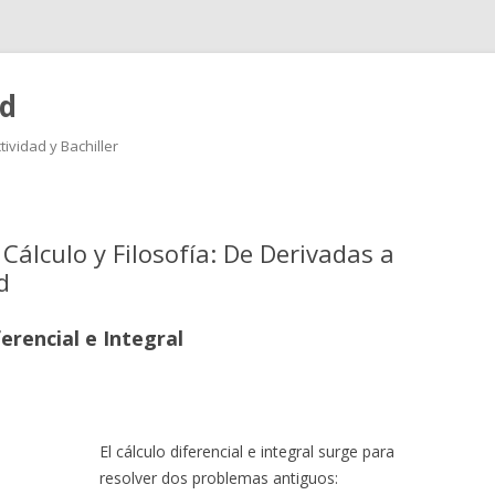
ad
ividad y Bachiller
Saltar
al
contenido
Cálculo y Filosofía: De Derivadas a
d
erencial e Integral
El cálculo diferencial e integral surge para
resolver dos problemas antiguos: