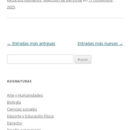
Recursos Humanos
,
selección de personal
en
17 noviembre,
2025
.
Navegación
←
Entradas más antiguas
Entradas más nuevas
→
de
Buscar:
entradas
ASIGNATURAS
Arte y Humanidades
Biología
Ciencias sociales
Deporte y Educación Física
Derecho