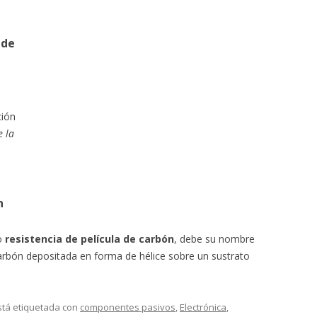
 de
ción
e la
n
mo
resistencia de película de carbón
, debe su nombre
 carbón depositada en forma de hélice sobre un sustrato
stá etiquetada con
componentes pasivos
,
Electrónica
,