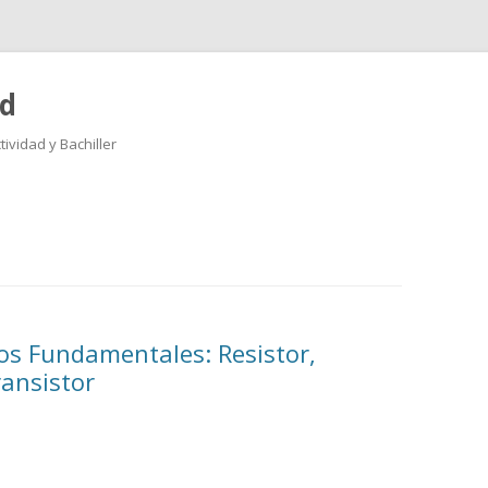
ad
ividad y Bachiller
Saltar
al
contenido
os Fundamentales: Resistor,
ansistor