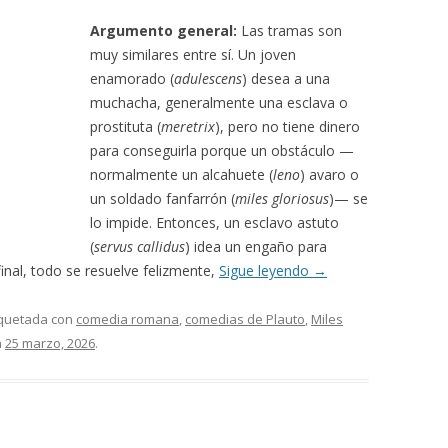
Argumento general:
Las tramas son
muy similares entre sí. Un joven
enamorado (
adulescens
) desea a una
muchacha, generalmente una esclava o
prostituta (
meretrix
), pero no tiene dinero
para conseguirla porque un obstáculo —
normalmente un alcahuete (
leno
) avaro o
un soldado fanfarrón (
miles gloriosus
)— se
lo impide. Entonces, un esclavo astuto
(
servus callidus
) idea un engaño para
 final, todo se resuelve felizmente,
Sigue leyendo
→
iquetada con
comedia romana
,
comedias de Plauto
,
Miles
n
25 marzo, 2026
.