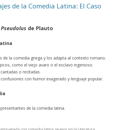
ajes de la Comedia Latina: El Caso
a
Pseudolus
de Plauto
Latina
 de la comedia griega y los adapta al contexto romano.
picos, como el viejo avaro o el esclavo ingenioso.
 cantadas o recitadas.
 confusiones con humor exagerado y lenguaje popular.
dia
epresentantes de la comedia latina.
 etiquetada con
comedia latina
,
Humor en la Literatura
,