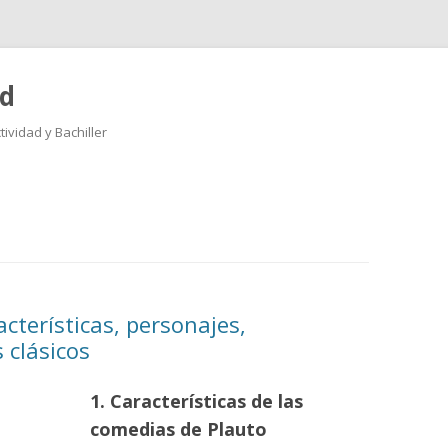
ad
ividad y Bachiller
Saltar
al
contenido
cterísticas, personajes,
 clásicos
1. Características de las
comedias de Plauto