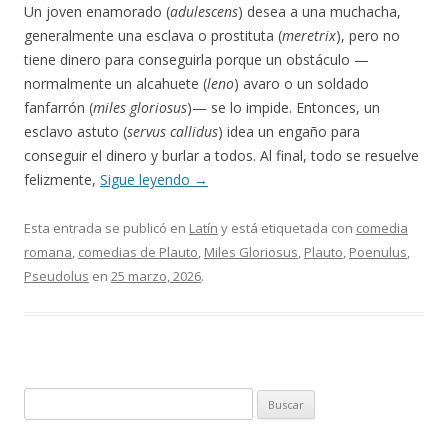
Un joven enamorado (
adulescens
) desea a una muchacha,
generalmente una esclava o prostituta (
meretrix
), pero no
tiene dinero para conseguirla porque un obstáculo —
normalmente un alcahuete (
leno
) avaro o un soldado
fanfarrón (
miles gloriosus
)— se lo impide. Entonces, un
esclavo astuto (
servus callidus
) idea un engaño para
conseguir el dinero y burlar a todos. Al final, todo se resuelve
felizmente,
Sigue leyendo
→
Esta entrada se publicó en
Latín
y está etiquetada con
comedia
romana
,
comedias de Plauto
,
Miles Gloriosus
,
Plauto
,
Poenulus
,
Pseudolus
en
25 marzo, 2026
.
Buscar: