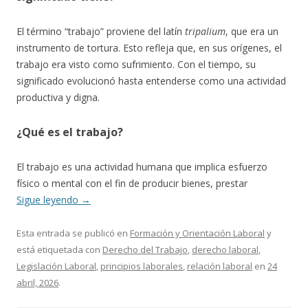
El término “trabajo” proviene del latín
tripalium
, que era un
instrumento de tortura. Esto refleja que, en sus orígenes, el
trabajo era visto como sufrimiento. Con el tiempo, su
significado evolucionó hasta entenderse como una actividad
productiva y digna.
¿Qué es el trabajo?
El trabajo es una actividad humana que implica esfuerzo
físico o mental con el fin de producir bienes, prestar
Sigue leyendo
→
Esta entrada se publicó en
Formación y Orientación Laboral
y
está etiquetada con
Derecho del Trabajo
,
derecho laboral
,
Legislación Laboral
,
principios laborales
,
relación laboral
en
24
abril, 2026
.