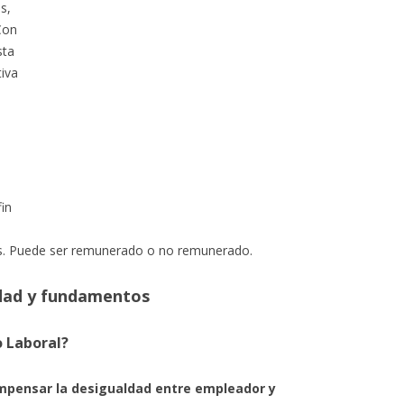
s,
Con
sta
iva
fin
as. Puede ser remunerado o no remunerado.
lidad y fundamentos
o Laboral?
mpensar la desigualdad entre empleador y