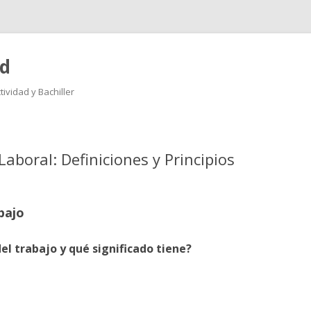
ad
ividad y Bachiller
Saltar
al
contenido
Laboral: Definiciones y Principios
bajo
el trabajo y qué significado tiene?