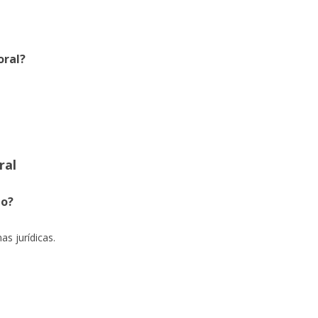
oral?
ral
ho?
s jurídicas.