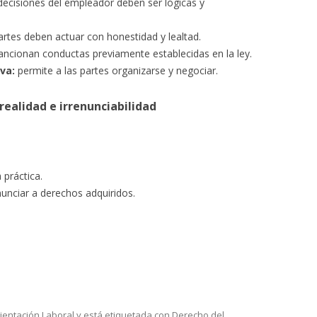
decisiones del empleador deben ser lógicas y
tes deben actuar con honestidad y lealtad.
ancionan conductas previamente establecidas en la ley.
va:
permite a las partes organizarse y negociar.
realidad e irrenunciabilidad
 práctica.
unciar a derechos adquiridos.
ientación Laboral
y está etiquetada con
Derecho del