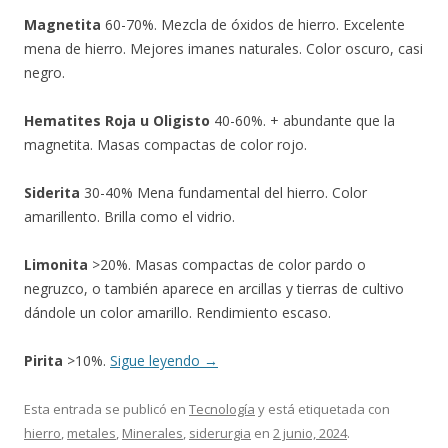
Magnetita
60-70%. Mezcla de óxidos de hierro. Excelente
mena de hierro. Mejores imanes naturales. Color oscuro, casi
negro.
Hematites Roja u Oligisto
40-60%. + abundante que la
magnetita. Masas compactas de color rojo.
Siderita
30-40% Mena fundamental del hierro. Color
amarillento. Brilla como el vidrio.
Limonita
>20%. Masas compactas de color pardo o
negruzco, o también aparece en arcillas y tierras de cultivo
dándole un color amarillo. Rendimiento escaso.
Pirita
>10%.
Sigue leyendo
→
Esta entrada se publicó en
Tecnología
y está etiquetada con
hierro
,
metales
,
Minerales
,
siderurgia
en
2 junio, 2024
.