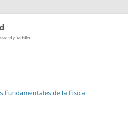
ad
ividad y Bachiller
Saltar
al
contenido
s Fundamentales de la Física