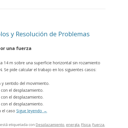
plos y Resolución de Problemas
por una fuerza
a 14 m sobre una superficie horizontal sin rozamiento
N. Se pide calcular el trabajo en los siguientes casos:
n y sentido del movimiento.
 con el desplazamiento.
 con el desplazamiento.
 con el desplazamiento.
n el caso
Sigue leyendo
→
 está etiquetada con
Desplazamiento
,
energía
,
Física
,
Fuerza
,