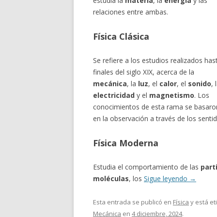
estudia la
materia
, la
energía
y las
relaciones entre ambas.
Física Clásica
Se refiere a los estudios realizados has
finales del siglo XIX, acerca de la
mecánica
, la
luz
, el
calor
, el
sonido
, 
electricidad
y el
magnetismo
. Los
conocimientos de esta rama se basaro
en la observación a través de los senti
Física Moderna
Estudia el comportamiento de las
part
moléculas
, los
Sigue leyendo
→
Esta entrada se publicó en
Física
y está e
Mecánica
en
4 diciembre, 2024
.