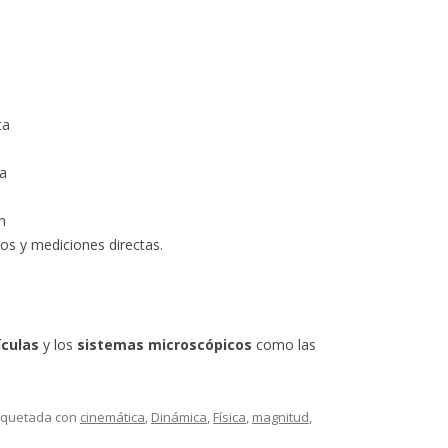
ta
la
n
dos y mediciones directas.
ículas
y los
sistemas microscópicos
como las
tiquetada con
cinemática
,
Dinámica
,
Física
,
magnitud
,