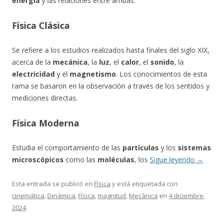
energía
y las relaciones entre ambas.
Física Clásica
Se refiere a los estudios realizados hasta finales del siglo XIX,
acerca de la
mecánica
, la
luz
, el
calor
, el
sonido
, la
electricidad
y el
magnetismo
. Los conocimientos de esta
rama se basaron en la observación a través de los sentidos y
mediciones directas.
Física Moderna
Estudia el comportamiento de las
partículas
y los
sistemas
microscópicos
como las
moléculas
, los
Sigue leyendo
→
Esta entrada se publicó en
Física
y está etiquetada con
cinemática
,
Dinámica
,
Física
,
magnitud
,
Mecánica
en
4 diciembre,
2024
.