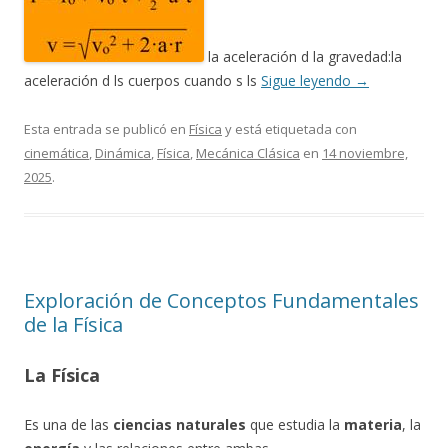
la aceleración d la gravedad:la
aceleración d ls cuerpos cuando s ls
Sigue leyendo
→
Esta entrada se publicó en
Física
y está etiquetada con
cinemática
,
Dinámica
,
Física
,
Mecánica Clásica
en
14 noviembre,
2025
.
Exploración de Conceptos Fundamentales
de la Física
La Física
Es una de las
ciencias naturales
que estudia la
materia
, la