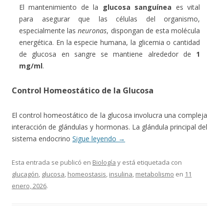
El mantenimiento de la
glucosa sanguínea
es vital
para asegurar que las células del organismo,
especialmente las
neuronas
, dispongan de esta molécula
energética. En la especie humana, la glicemia o cantidad
de glucosa en sangre se mantiene alrededor de
1
mg/ml
.
Control Homeostático de la Glucosa
El control homeostático de la glucosa involucra una compleja
interacción de glándulas y hormonas. La glándula principal del
sistema endocrino
Sigue leyendo
→
Esta entrada se publicó en
Biología
y está etiquetada con
glucagón
,
glucosa
,
homeostasis
,
insulina
,
metabolismo
en
11
enero, 2026
.