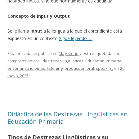
habilidad innata, sino que normalmente es adquirida.
Concepto de Input y Output
Se le llama
input
a la lengua a la que el aprendiente está
expuesto en un contexto
Sigue leyendo
→
Esta entrada se publicó en
Magisterio
y está etiquetada con
comprension oral
,
destrezas linguisticas
,
Educación Primaria
,
ensenanza idiomas
,
listening
,
produccion oral
,
speaking
en
20
mayo, 2025
.
Didáctica de las Destrezas Lingüísticas en
Educación Primaria
Tipos de Destrezas Lingüísticas y su