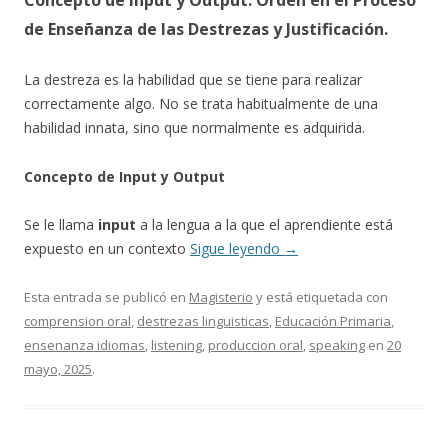
Concepto de Input y Output. Orden en el Proceso
de Enseñanza de las Destrezas y Justificación.
La destreza es la habilidad que se tiene para realizar
correctamente algo. No se trata habitualmente de una
habilidad innata, sino que normalmente es adquirida.
Concepto de Input y Output
Se le llama
input
a la lengua a la que el aprendiente está
expuesto en un contexto
Sigue leyendo
→
Esta entrada se publicó en
Magisterio
y está etiquetada con
comprension oral
,
destrezas linguisticas
,
Educación Primaria
,
ensenanza idiomas
,
listening
,
produccion oral
,
speaking
en
20
mayo, 2025
.