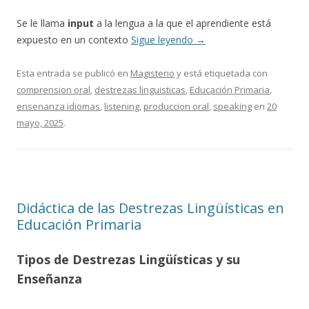
Se le llama
input
a la lengua a la que el aprendiente está
expuesto en un contexto
Sigue leyendo
→
Esta entrada se publicó en
Magisterio
y está etiquetada con
comprension oral
,
destrezas linguisticas
,
Educación Primaria
,
ensenanza idiomas
,
listening
,
produccion oral
,
speaking
en
20
mayo, 2025
.
Didáctica de las Destrezas Lingüísticas en
Educación Primaria
Tipos de Destrezas Lingüísticas y su
Enseñanza