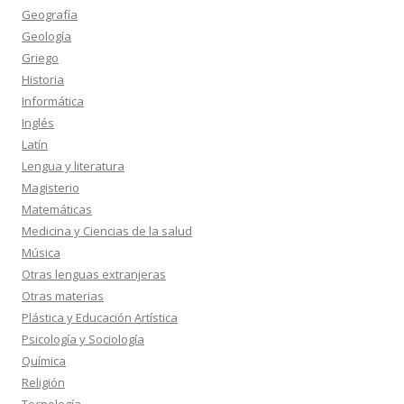
Geografía
Geología
Griego
Historia
Informática
Inglés
Latín
Lengua y literatura
Magisterio
Matemáticas
Medicina y Ciencias de la salud
Música
Otras lenguas extranjeras
Otras materias
Plástica y Educación Artística
Psicología y Sociología
Química
Religión