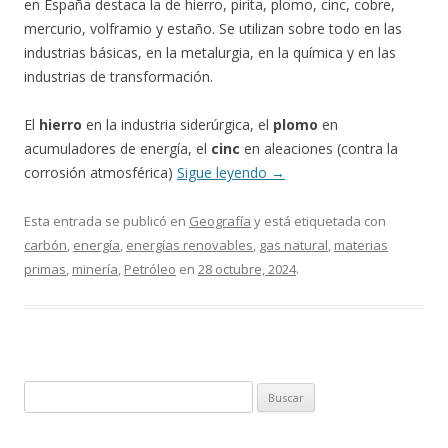
en España destaca la de hierro, pirita, plomo, cinc, cobre,
mercurio, volframio y estaño. Se utilizan sobre todo en las
industrias básicas, en la metalurgia, en la química y en las
industrias de transformación.
El
hierro
en la industria siderúrgica, el
plomo
en
acumuladores de energía, el
cinc
en aleaciones (contra la
corrosión atmosférica)
Sigue leyendo
→
Esta entrada se publicó en
Geografía
y está etiquetada con
carbón
,
energía
,
energías renovables
,
gas natural
,
materias
primas
,
minería
,
Petróleo
en
28 octubre, 2024
.
Buscar: