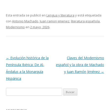
Esta entrada se publicó en
Lengua y literatura
y está etiquetada
con
Antonio Machado
,
Juan ramon jimenez
,
literatura española
,
Modernismo
en
2 mayo, 2026
.
Navegación
←
Evolución histórica de la
Claves del Modernismo
de
Península Ibérica: De Al-
español y la obra de Machado
entradas
Ándalus a la Monarquía
y Juan Ramón Jiménez
→
Hispánica
Buscar: