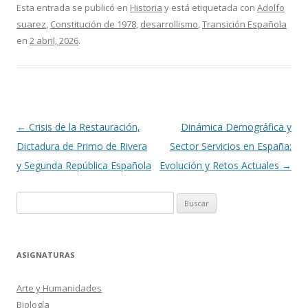
Esta entrada se publicó en
Historia
y está etiquetada con
Adolfo
suarez
,
Constitución de 1978
,
desarrollismo
,
Transición Española
en
2 abril, 2026
.
Navegación
←
Crisis de la Restauración,
Dinámica Demográfica y
de
Dictadura de Primo de Rivera
Sector Servicios en España:
entradas
y Segunda República Española
Evolución y Retos Actuales
→
Buscar:
ASIGNATURAS
Arte y Humanidades
Biología