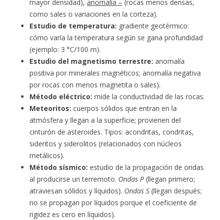
mayor densidad),
anomalía –
(rocas menos densas,
como sales o variaciones en la corteza).
Estudio de temperatura:
gradiente geotérmico:
cómo varía la temperatura según se gana profundidad
(ejemplo: 3 °C/100 m).
Estudio del magnetismo terrestre:
anomalía
positiva por minerales magnéticos; anomalía negativa
por rocas con menos magnetita o sales).
Método eléctrico:
mide la conductividad de las rocas.
Meteoritos:
cuerpos sólidos que entran en la
atmósfera y llegan a la superficie; provienen del
cinturón de asteroides. Tipos: acondritas, condritas,
sideritos y siderolitos (relacionados con núcleos
metálicos).
Método sísmico:
estudio de la propagación de ondas
al producirse un terremoto.
Ondas P
(llegan primero;
atraviesan sólidos y líquidos).
Ondas S
(llegan después;
no se propagan por líquidos porque el coeficiente de
rigidez es cero en líquidos).