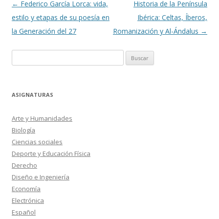
Navegación
←
Federico García Lorca: vida,
Historia de la Península
de
estilo y etapas de su poesía en
Ibérica: Celtas, Íberos,
entradas
la Generación del 27
Romanización y Al-Ándalus
→
Buscar:
ASIGNATURAS
Arte y Humanidades
Biología
Ciencias sociales
Deporte y Educación Física
Derecho
Diseño e Ingeniería
Economía
Electrónica
Español