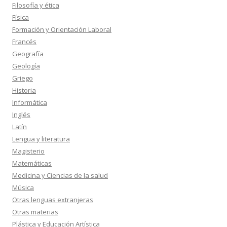
Filosofía y ética
Física
Formación y Orientación Laboral
Francés
Geografía
Geología
Griego
Historia
Informática
Inglés
Latín
Lengua y literatura
Magisterio
Matemáticas
Medicina y Ciencias de la salud
Música
Otras lenguas extranjeras
Otras materias
Plástica y Educación Artística