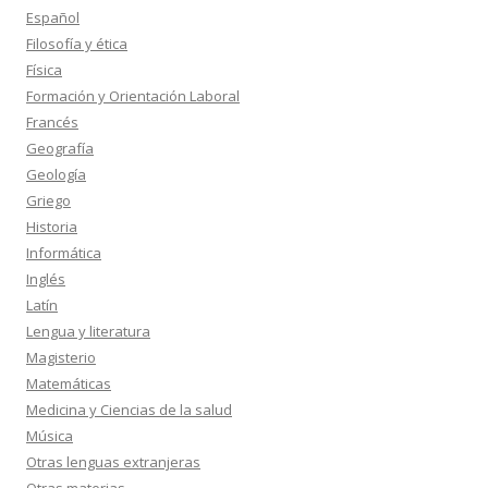
Español
Filosofía y ética
Física
Formación y Orientación Laboral
Francés
Geografía
Geología
Griego
Historia
Informática
Inglés
Latín
Lengua y literatura
Magisterio
Matemáticas
Medicina y Ciencias de la salud
Música
Otras lenguas extranjeras