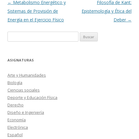
Navegación
←
Metabolismo Energético y
Filosofía de Kant:
de
Sistemas de Provisión de
Epistemología y Ética del
entradas
Energía en el Ejercicio Físico
Deber
→
Buscar:
ASIGNATURAS
Arte y Humanidades
Biología
Ciencias sociales
Deporte y Educación Física
Derecho
Diseño e Ingeniería
Economía
Electrónica
Español