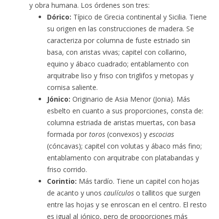
y obra humana. Los órdenes son tres:
Dórico:
Típico de Grecia continental y Sicilia. Tiene
su origen en las construcciones de madera. Se
caracteriza por columna de fuste estriado sin
basa, con aristas vivas; capitel con collarino,
equino y ábaco cuadrado; entablamento con
arquitrabe liso y friso con triglifos y metopas y
cornisa saliente.
Jónico:
Originario de Asia Menor (Jonia). Más
esbelto en cuanto a sus proporciones, consta de:
columna estriada de aristas muertas, con basa
formada por
toros
(convexos) y
escocias
(cóncavas); capitel con volutas y ábaco más fino;
entablamento con arquitrabe con platabandas y
friso corrido.
Corintio:
Más tardío. Tiene un capitel con hojas
de acanto y unos
caulículos
o tallitos que surgen
entre las hojas y se enroscan en el centro. El resto
es igual al jónico, pero de proporciones más