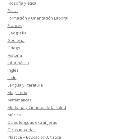
Filosofía y ética
Física
Formación y Orientación Laboral
Francés
Geografía
Geología
Griego
Historia
Informática
Inglés
Latín
Lengua y literatura
Magisterio
Matemáticas
Medicina y Ciencias de la salud
Música
Otras lenguas extranjeras
Otras materias
Plástica y Educación Artística