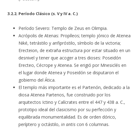
3.2.2. Período Clásico (s. V y IV a. C.)
Período Severo: Templo de Zeus en Olimpia.
Acrópolis de Atenas: Propíleos; templo jónico de Atenea
Niké, tetrástilo y anfipróstilo, símbolo de la victoria;
Erecteion, de extraña estructura por estar situado en un
desnivel y tener que acoger a tres dioses: Poseidón
Erecteo, Cécrope y Atenea. Se erigió por Mnesiclés en
el lugar donde Atenea y Poseidón se disputaron el
gobierno del Ática.
El templo más importante es el Partenón, dedicado a la
diosa Atenea Partenos, fue construido por los
arquitectos Ictino y Calícrates entre el 447 y 438 a. C.,
prototipo ideal del clasicismo por su perfección y
equilibrada monumentalidad. Es de orden dórico,
períptero y octástilo,
in antis
con 6 columnas.