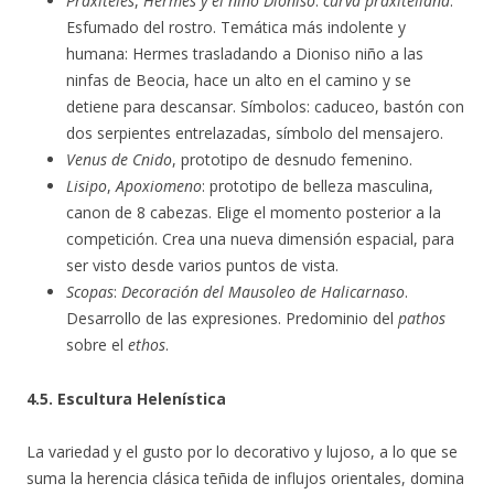
Praxíteles
,
Hermes y el niño Dioniso
:
curva praxiteliana
.
Esfumado del rostro. Temática más indolente y
humana: Hermes trasladando a Dioniso niño a las
ninfas de Beocia, hace un alto en el camino y se
detiene para descansar. Símbolos: caduceo, bastón con
dos serpientes entrelazadas, símbolo del mensajero.
Venus de Cnido
, prototipo de desnudo femenino.
Lisipo
,
Apoxiomeno
: prototipo de belleza masculina,
canon de 8 cabezas. Elige el momento posterior a la
competición. Crea una nueva dimensión espacial, para
ser visto desde varios puntos de vista.
Scopas
:
Decoración del Mausoleo de Halicarnaso
.
Desarrollo de las expresiones. Predominio del
pathos
sobre el
ethos
.
4.5. Escultura Helenística
La variedad y el gusto por lo decorativo y lujoso, a lo que se
suma la herencia clásica teñida de influjos orientales, domina