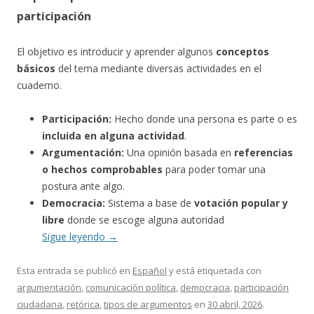
participación
El objetivo es introducir y aprender algunos
conceptos
básicos
del tema mediante diversas actividades en el
cuaderno.
Participación:
Hecho donde una persona es parte o es
incluida en alguna actividad
.
Argumentación:
Una opinión basada en
referencias
o hechos comprobables
para poder tomar una
postura ante algo.
Democracia:
Sistema a base de
votación popular y
libre
donde se escoge alguna autoridad
Sigue leyendo
→
Esta entrada se publicó en
Español
y está etiquetada con
argumentación
,
comunicación política
,
democracia
,
participación
ciudadana
,
retórica
,
tipos de argumentos
en
30 abril, 2026
.