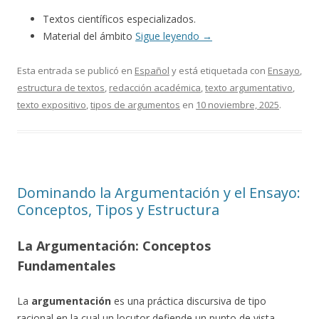
Textos científicos especializados.
Material del ámbito
Sigue leyendo
→
Esta entrada se publicó en
Español
y está etiquetada con
Ensayo
,
estructura de textos
,
redacción académica
,
texto argumentativo
,
texto expositivo
,
tipos de argumentos
en
10 noviembre, 2025
.
Dominando la Argumentación y el Ensayo:
Conceptos, Tipos y Estructura
La Argumentación: Conceptos
Fundamentales
La
argumentación
es una práctica discursiva de tipo
racional en la cual un locutor defiende un punto de vista