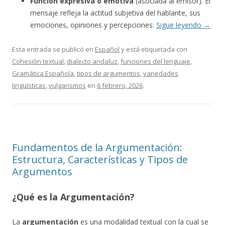
Función expresiva o emotiva
(asociada al emisor). El
mensaje refleja la actitud subjetiva del hablante, sus
emociones, opiniones y percepciones:
Sigue leyendo
→
Esta entrada se publicó en
Español
y está etiquetada con
Cohesión textual
,
dialecto andaluz
,
funciones del lenguaje
,
Gramática Española
,
tipos de argumentos
,
variedades
lingüísticas
,
vulgarismos
en
6 febrero, 2026
.
Fundamentos de la Argumentación:
Estructura, Características y Tipos de
Argumentos
¿Qué es la Argumentación?
La
argumentación
es una modalidad textual con la cual se