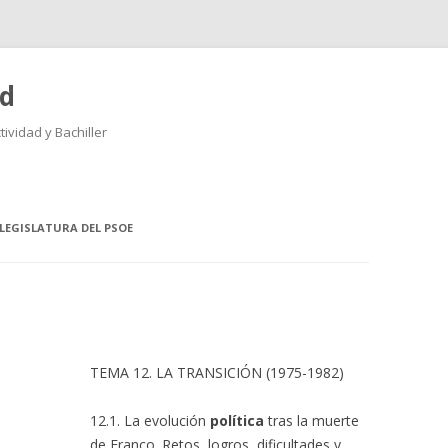
ad
ividad y Bachiller
Saltar
al
contenido
LEGISLATURA DEL PSOE
TEMA 12. LA TRANSICIÓN (1975-1982)
12.1. La evolución
política
tras la muerte
de Franco. Retos, logros, dificultades y