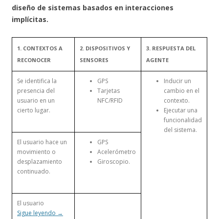
diseño de sistemas basados en interacciones
implícitas.
1. CONTEXTOS A
2. DISPOSITIVOS Y
3. RESPUESTA DEL
RECONOCER
SENSORES
AGENTE
Se identifica la
GPS
Inducir un
presencia del
Tarjetas
cambio en el
usuario en un
NFC/RFID
contexto.
cierto lugar.
Ejecutar una
funcionalidad
del sistema.
El usuario hace un
GPS
movimiento o
Acelerómetro
desplazamiento
Giroscopio.
continuado.
El usuario
Sigue leyendo
→