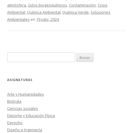
atmósfera
,
ciclos biogeoquímicos
,
Contaminación
,
Crisis
Ambiental
,
Química Ambiental
,
Química Verde
,
Soluciones
Ambientales
en
19 julio, 2024
.
Buscar:
ASIGNATURAS
Arte y Humanidades
Biología
Ciencias sociales
Deporte y Educación Física
Derecho
Diseño e Ingeniería