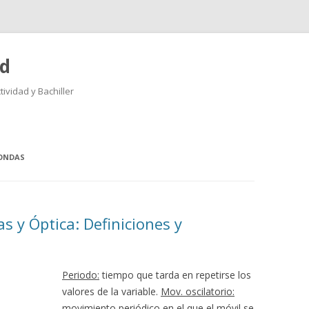
ad
ividad y Bachiller
Saltar
al
contenido
 ONDAS
 y Óptica: Definiciones y
Periodo:
tiempo que tarda en repetirse los
valores de la variable.
Mov. oscilatorio:
movimiento periódico en el que el móvil se