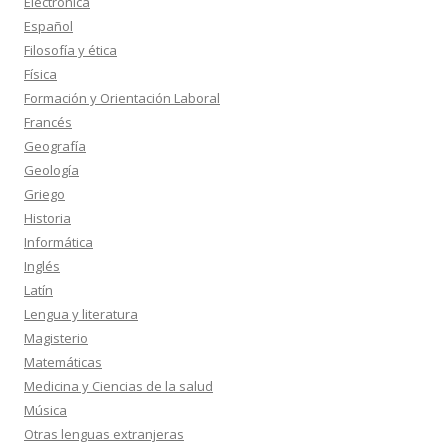
Electrónica
Español
Filosofía y ética
Física
Formación y Orientación Laboral
Francés
Geografía
Geología
Griego
Historia
Informática
Inglés
Latín
Lengua y literatura
Magisterio
Matemáticas
Medicina y Ciencias de la salud
Música
Otras lenguas extranjeras