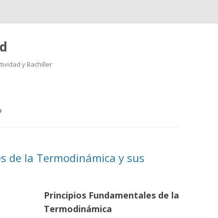
ad
ividad y Bachiller
Saltar
al
contenido
O
s de la Termodinámica y sus
Principios Fundamentales de la
Termodinámica